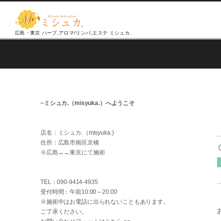
広島・東京 ハーブ,アロマ/リンパ,エステ ミシュカ.
~ミシュカ.（misyuka.）へようこそ
店名：ミシュカ.（misyuka.)
住所：広島市南区京橋
※広島←→東京にて施術
TEL：
090-9414-4935
受付時間：午前10:00～20:00
※施術中はお電話に出られないこともあります。
ご了承ください。